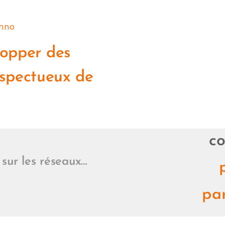
hno
lopper des
espectueux de
t
co
sur les réseaux…
pa