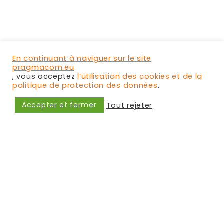
En continuant à naviguer sur le site
Découvrir
pragmacom.eu
, vous acceptez
l’utilisation des cookies et de la
politique de protection des données
.
Accepter et fermer
Tout rejeter
Des écrins pour
accueillir en
toute sécurité